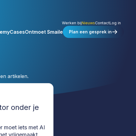
Werken bij
Nieuws
Contact
Log in
emy
Cases
Ontmoet Smaile
Plan een gesprek in
en artikelen.
tor onder je
r moet iets met AI
get vrijgemaakt,