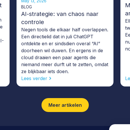
May 13, 2026
t
M
BLOG
a
AI-strategie: van chaos naar
n
El
controle
de
tw
Negen tools die elkaar half overlappen.
Ee
Een directielid dat in juli ChatGPT
I-
nu
ontdekte en er sindsdien overal “AI”
no
doorheen wil duwen. En ergens in de
cloud draaien een paar agents die
niemand meer durft uit te zetten, omdat
ze blijkbaar iets doen.
Lees verder
Le
Meer artikelen