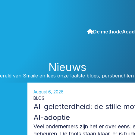
De methode
Acad
Nieuws
ereld van Smaile en lees onze laatste blogs, persberichten 
August 6, 2026
BLOG
AI-geletterdheid: de stille mo
AI-adoptie
Veel ondernemers zijn het er over eens: e
gebeuren. De tools staan klaar, er is bud