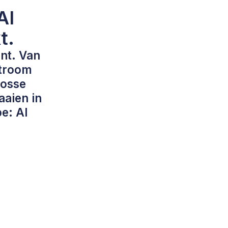
AI
t.
ent. Van
stroom
losse
aaien in
pe: AI