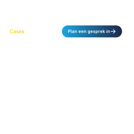
Werken bij
Nieuws
Contact
Log in
emy
Cases
Ontmoet Smaile
Plan een gesprek in